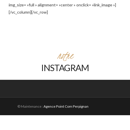
img_size= »full » alignment= »center » onclick= »link_image »]
[/vc_column][/vc_row]
notre
INSTAGRAM
© Maintenance :
Agence Point Com Perpignan