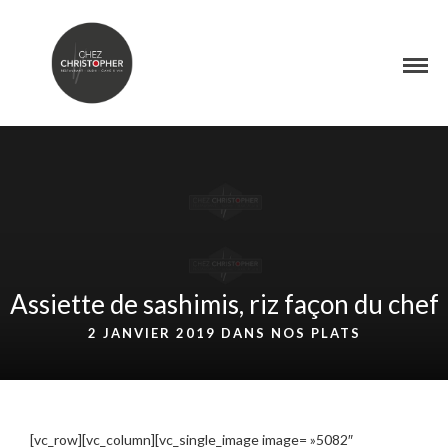
Assiette de sashimis, riz façon du chef
2 JANVIER 2019 DANS
NOS PLATS
[vc_row][vc_column][vc_single_image image= »5082″